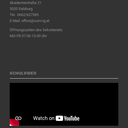
Akademiestraße 21
5020 Salzburg
Tel.:
0662/627385
E-Mail:
office@sum-rg.at
Öffnungszeiten des Sekretariats:
MO-FR 07:30-13:30 Uhr
SCHULVIDEO