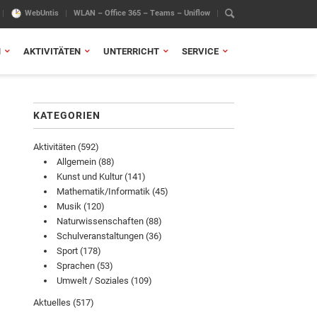
WebUntis
WLAN – Office 365 – Teams – Uniflow
N
AKTIVITÄTEN
UNTERRICHT
SERVICE
KATEGORIEN
Aktivitäten
(592)
Allgemein
(88)
Kunst und Kultur
(141)
Mathematik/Informatik
(45)
Musik
(120)
Naturwissenschaften
(88)
Schulveranstaltungen
(36)
Sport
(178)
Sprachen
(53)
Umwelt / Soziales
(109)
Aktuelles
(517)