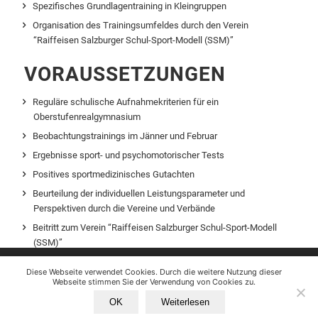
Spezifisches Grundlagentraining in Kleingruppen
Organisation des Trainingsumfeldes durch den Verein
“Raiffeisen Salzburger Schul-Sport-Modell (SSM)”
VORAUSSETZUNGEN
Reguläre schulische Aufnahmekriterien für ein
Oberstufenrealgymnasium
Beobachtungstrainings im Jänner und Februar
Ergebnisse sport- und psychomotorischer Tests
Positives sportmedizinisches Gutachten
Beurteilung der individuellen Leistungsparameter und
Perspektiven durch die Vereine und Verbände
Beitritt zum Verein “Raiffeisen Salzburger Schul-Sport-Modell
(SSM)”
Akzeptanz der SSM-Grundsätze und -Richtlinien
Diese Webseite verwendet Cookies. Durch die weitere Nutzung
Diese Webseite verwendet Cookies. Durch die weitere Nutzung dieser
unserer Webseite stimmen Sie der Verwendung von Cookies zu.
Webseite stimmen Sie der Verwendung von Cookies zu.
WAS KOMMT DANACH?
OK
Weiterlesen
Alle Cookies zulassen
Einstellungen