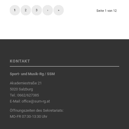
1
2
3
›
»
Seite 1 von 12
KONTAKT
Sport- und Musik-Rg / SSM
Akademiestraße 21
5020 Salzburg
Tel.:
0662/627385
E-Mail:
office@sum-rg.at
Öffnungszeiten des Sekretariats:
MO-FR 07:30-13:30 Uhr