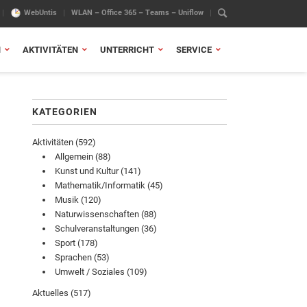
WebUntis
WLAN – Office 365 – Teams – Uniflow
N
AKTIVITÄTEN
UNTERRICHT
SERVICE
KATEGORIEN
Aktivitäten
(592)
Allgemein
(88)
Kunst und Kultur
(141)
Mathematik/Informatik
(45)
Musik
(120)
Naturwissenschaften
(88)
Schulveranstaltungen
(36)
Sport
(178)
Sprachen
(53)
Umwelt / Soziales
(109)
Aktuelles
(517)