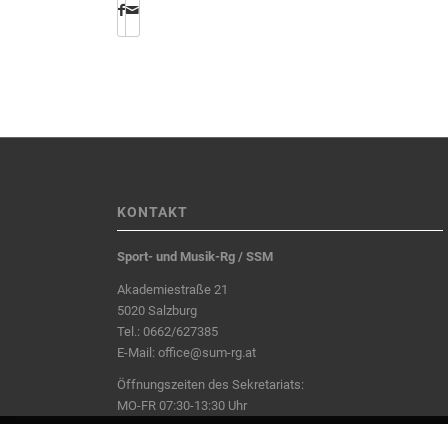
KONTAKT
Sport- und Musik-Rg / SSM
Akademiestraße 21
5020 Salzburg
Tel.:
0662/627385
E-Mail:
office@sum-rg.at
Öffnungszeiten des Sekretariats:
MO-FR 07:30-13:30 Uhr