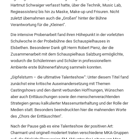
Hartmut Schwaiger verfasst hatte, über die Technik, Music Lab,
Regieassistenz bis hin zu Maske, Make-up und Frisuren. Nicht
zuletzt übernahmen auch die „Großen“ hinter der Bühne
Verantwortung für die „Kleinen“.
Die intensive Probenarbeit fand ihren Höhepunkt in der vorletzten
Schulwoche in der Probebühne des Schauspielhauses in
Elsbethen. Besonderer Dank gilt Herrn Robert Pienz, der die
Zusammenarbeit mit dem Schauspielhaus Salzburg ermöglichte,
wodurch die Schülerinnen und Schüler in professionellem
Ambiente erste Bühnenerfahrung sammeln konnten.
„Gipfelsturm – die ultimative Talenteshow“: Unter diesem Titel fand
zunächst eine kritische Auseinandersetzung mit Themen
Castingshows und den damit verbunden Hoffnungen, Wünschen
aber auch Enttäuschungen sowie den menschenverachtenden
Strategien genau kalkulierter Massenunterhaltung und der Rolle der
Medien statt. Besonders beeindruckten hier die mahnenden Worte
des „Chors der Enttäuschten“.
Nach der Pause gab es eine Talenteshow der positiven Art:
Charmant und originell moderiert traten verschiedene MKA-Gruppen