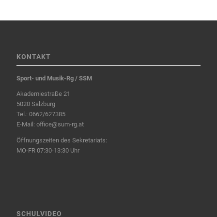
KONTAKT
Sport- und Musik-Rg / SSM
Akademiestraße 21
5020 Salzburg
Tel.:
0662/627385
E-Mail:
office@sum-rg.at
Öffnungszeiten des Sekretariats:
MO-FR 07:30-13:30 Uhr
SCHULVIDEO