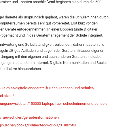
ptrainer und konnten anschließend beginnen sich durch die 500
er dauerte als ursprünglich geplant, waren die Schüler*innen durch
mputerräumen bereits sehr gut vorbereitet. Erst kurz vor den
uen Geräte entgegennehmen. In einer Doppelstunde Digitaler
t gemacht und in das Gerätemanagement der Schule integriert.
rantwortung und Selbstständigkeit verbunden, daher mussten alle
egelmäßiges Aufladen und Lagern der Geräte im klasseneigenen
 Umgang mit den eigenen und auch anderen Geräten sind dabei
gang miteinander im Internet. Digitale Kommunikation und Social
einitiative hinausreichen.
hule.gv.at/digitale-endgerate-fur-schulerinnen-und-schuler/
ad.at/de/
dungsnews/detail/150000-laptops-fuer-schuelerinnen-und-schueler-
de/fuer-schulen/geraeteinformationen
digibuecher/books/connected-world-1/3180?p=8