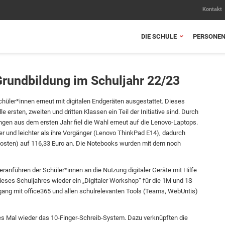
Kontakt
DIE SCHULE
PERSONE
 Grundbildung im Schuljahr 22/23
chüler*innen erneut mit digitalen Endgeräten ausgestattet. Dieses
 ersten, zweiten und dritten Klassen ein Teil der Initiative sind. Durch
gen aus dem ersten Jahr fiel die Wahl erneut auf die Lenovo-Laptops.
r und leichter als ihre Vorgänger (Lenovo ThinkPad E14), dadurch
tekosten) auf 116,33 Euro an. Die Notebooks wurden mit dem noch
eranführen der Schüler*innen an die Nutzung digitaler Geräte mit Hilfe
ieses Schuljahres wieder ein „Digitaler Workshop“ für die 1M und 1S
gang mit office365 und allen schulrelevanten Tools (Teams, WebUntis)
es Mal wieder das 10-Finger-Schreib-System. Dazu verknüpften die