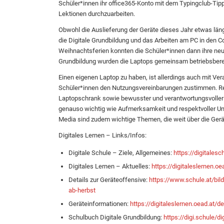
Schüler*innen ihr office365-Konto mit dem Typingclub-Tip
Lektionen durchzuarbeiten.
Obwohl die Auslieferung der Geräte dieses Jahr etwas läng
die Digitale Grundbildung und das Arbeiten am PC in den Co
Weihnachtsferien konnten die Schüler*innen dann ihre ne
Grundbildung wurden die Laptops gemeinsam betriebsberei
Einen eigenen Laptop zu haben, ist allerdings auch mit Ve
Schüler*innen den Nutzungsvereinbarungen zustimmen. R
Laptopschrank sowie bewusster und verantwortungsvoller
genauso wichtig wie Aufmerksamkeit und respektvoller Um
Media sind zudem wichtige Themen, die weit über die Gerät
Digitales Lernen – Links/Infos:
Digitale Schule – Ziele, Allgemeines:
https://digitalesc
Digitales Lernen – Aktuelles:
https://digitaleslernen.oe
Details zur Geräteoffensive:
https://www.schule.at/bil
ab-herbst
Geräteinformationen:
https://digitaleslernen.oead.at/
Schulbuch Digitale Grundbildung:
https://digi.schule/