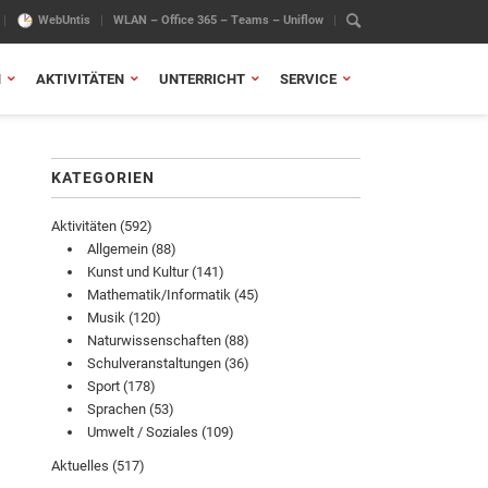
WebUntis
WLAN – Office 365 – Teams – Uniflow
N
AKTIVITÄTEN
UNTERRICHT
SERVICE
KATEGORIEN
Aktivitäten
(592)
Allgemein
(88)
Kunst und Kultur
(141)
Mathematik/Informatik
(45)
Musik
(120)
Naturwissenschaften
(88)
Schulveranstaltungen
(36)
Sport
(178)
Sprachen
(53)
Umwelt / Soziales
(109)
Aktuelles
(517)