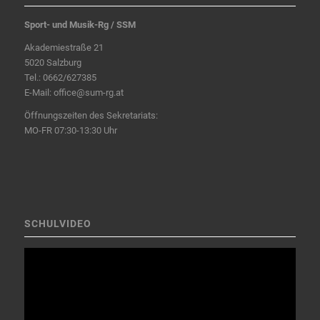
Sport- und Musik-Rg / SSM
Akademiestraße 21
5020 Salzburg
Tel.:
0662/627385
E-Mail:
office@sum-rg.at
Öffnungszeiten des Sekretariats:
MO-FR 07:30-13:30 Uhr
SCHULVIDEO