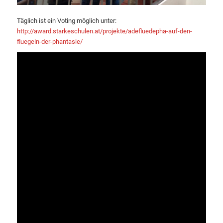
Täglich ist ein Voting möglich unter:
http://award.starkeschulen.at/projekte/adefluedepha-auf-den-
fluegeln-der-phantasie/