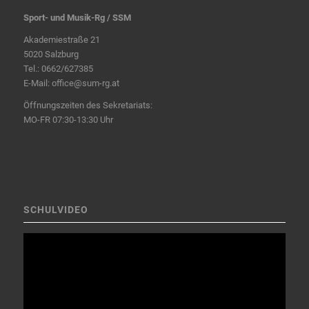
Sport- und Musik-Rg / SSM
Akademiestraße 21
5020 Salzburg
Tel.:
0662/627385
E-Mail:
office@sum-rg.at
Öffnungszeiten des Sekretariats:
MO-FR 07:30-13:30 Uhr
SCHULVIDEO