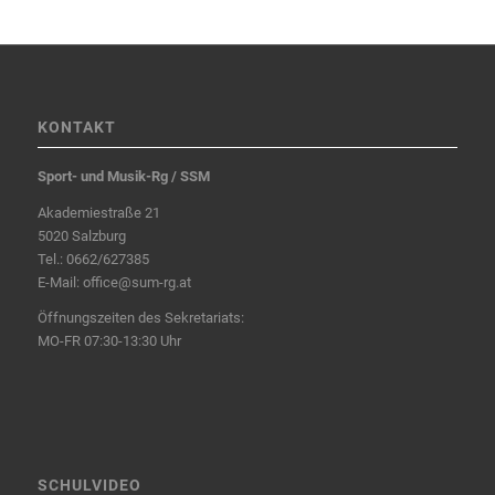
KONTAKT
Sport- und Musik-Rg / SSM
Akademiestraße 21
5020 Salzburg
Tel.:
0662/627385
E-Mail:
office@sum-rg.at
Öffnungszeiten des Sekretariats:
MO-FR 07:30-13:30 Uhr
SCHULVIDEO