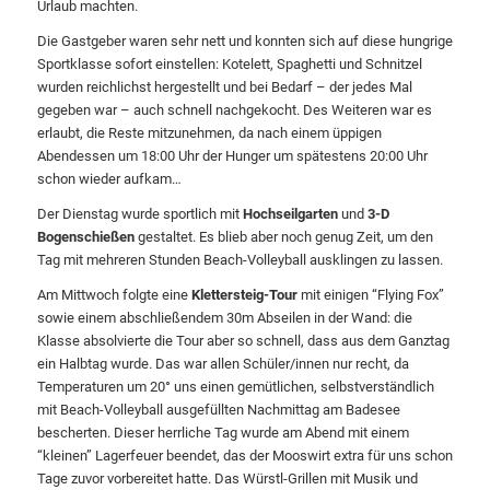
Urlaub machten.
Die Gastgeber waren sehr nett und konnten sich auf diese hungrige
Sportklasse sofort einstellen: Kotelett, Spaghetti und Schnitzel
wurden reichlichst hergestellt und bei Bedarf – der jedes Mal
gegeben war – auch schnell nachgekocht. Des Weiteren war es
erlaubt, die Reste mitzunehmen, da nach einem üppigen
Abendessen um 18:00 Uhr der Hunger um spätestens 20:00 Uhr
schon wieder aufkam…
Der Dienstag wurde sportlich mit
Hochseilgarten
und
3-D
Bogenschießen
gestaltet. Es blieb aber noch genug Zeit, um den
Tag mit mehreren Stunden Beach-Volleyball ausklingen zu lassen.
Am Mittwoch folgte eine
Klettersteig-Tour
mit einigen “Flying Fox”
sowie einem abschließendem 30m Abseilen in der Wand: die
Klasse absolvierte die Tour aber so schnell, dass aus dem Ganztag
ein Halbtag wurde. Das war allen Schüler/innen nur recht, da
Temperaturen um 20° uns einen gemütlichen, selbstverständlich
mit Beach-Volleyball ausgefüllten Nachmittag am Badesee
bescherten. Dieser herrliche Tag wurde am Abend mit einem
“kleinen” Lagerfeuer beendet, das der Mooswirt extra für uns schon
Tage zuvor vorbereitet hatte. Das Würstl-Grillen mit Musik und