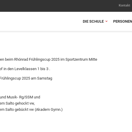
Kontakt
DIE SCHULE
PERSONE
sen beim Rhönrad Frühlingscup 2025 im Sportzentrum Mitte
in den Levelklassen 1 bis 3 .
d Frühlingscup 2025 am Samstag
- und Musik- Rg/SSM und
em Salto gehockt vw,
nem Salto gebückt vw (Akadem Gymn.)