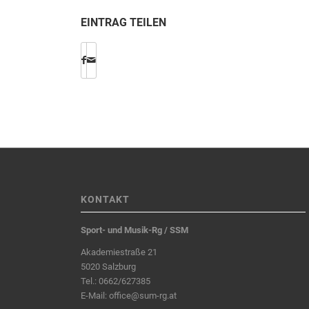
EINTRAG TEILEN
KONTAKT
Sport- und Musik-Rg / SSM
Akademiestraße 21
5020 Salzburg
Tel.:
0662/627385
E-Mail:
office@sum-rg.at