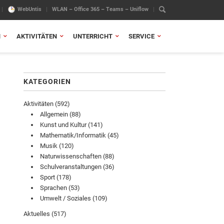
WebUntis
WLAN – Office 365 – Teams – Uniflow
N
AKTIVITÄTEN
UNTERRICHT
SERVICE
KATEGORIEN
Aktivitäten
(592)
Allgemein
(88)
Kunst und Kultur
(141)
Mathematik/Informatik
(45)
Musik
(120)
Naturwissenschaften
(88)
Schulveranstaltungen
(36)
Sport
(178)
Sprachen
(53)
Umwelt / Soziales
(109)
Aktuelles
(517)