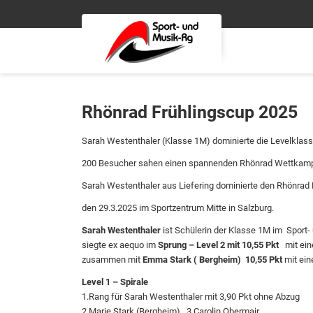
Rhönrad Frühlingscup 2025
Sarah Westenthaler (Klasse 1M) dominierte die Levelklas
200 Besucher sahen einen spannenden Rhönrad Wettkampf 
Sarah Westenthaler aus Liefering dominierte den Rhönra
den 29.3.2025 im Sportzentrum Mitte in Salzburg.
Sarah Westenthaler
ist Schülerin der Klasse 1M im Sport
siegte ex aequo im
Sprung – Level 2 mit 10,55 Pkt
mit ein
zusammen mit
Emma Stark ( Bergheim)
10,55 Pkt
mit ei
Level 1 – Spirale
1.Rang für Sarah Westenthaler mit 3,90 Pkt ohne Abzug
2.Marie Stark (Bergheim), 3.Carolin Obermair .