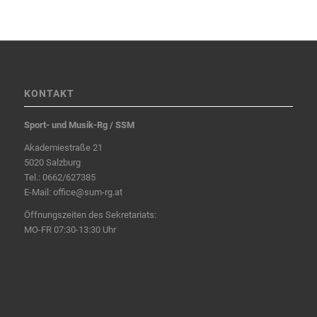
KONTAKT
Sport- und Musik-Rg / SSM
Akademiestraße 21
5020 Salzburg
Tel.:
0662/627385
E-Mail:
office@sum-rg.at
Öffnungszeiten des Sekretariats:
MO-FR 07:30-13:30 Uhr