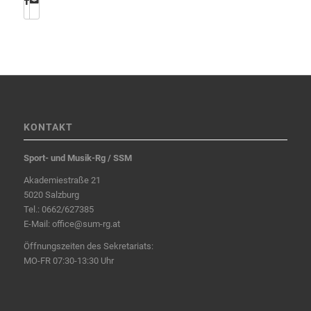
KONTAKT
Sport- und Musik-Rg / SSM
Akademiestraße 21
5020 Salzburg
Tel.:
0662/627385
E-Mail:
office@sum-rg.at
Öffnungszeiten des Sekretariats:
MO-FR 07:30-13:30 Uhr