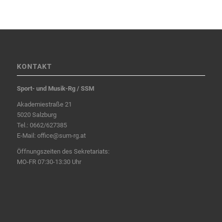
KONTAKT
Sport- und Musik-Rg / SSM
Akademiestraße 21
5020 Salzburg
Tel.:
0662/627385
E-Mail:
office@sum-rg.at
Öffnungszeiten des Sekretariats:
MO-FR 07:30-13:30 Uhr