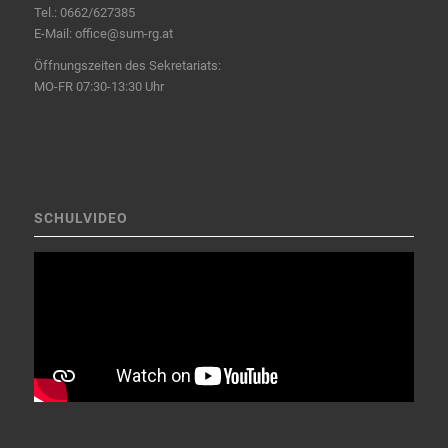
Tel.:
0662/627385
E-Mail:
office@sum-rg.at
Öffnungszeiten des Sekretariats:
MO-FR 07:30-13:30 Uhr
SCHULVIDEO