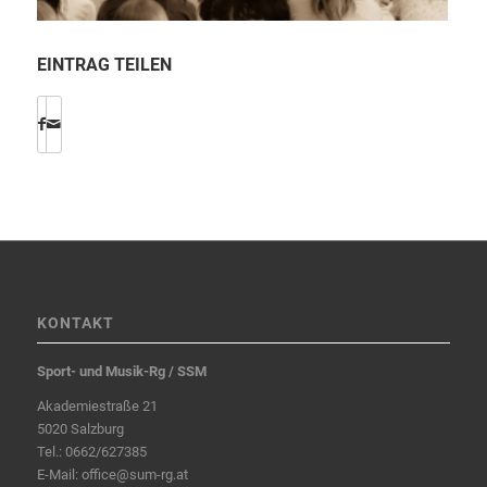
EINTRAG TEILEN
KONTAKT
Sport- und Musik-Rg / SSM
Akademiestraße 21
5020 Salzburg
Tel.:
0662/627385
E-Mail:
office@sum-rg.at