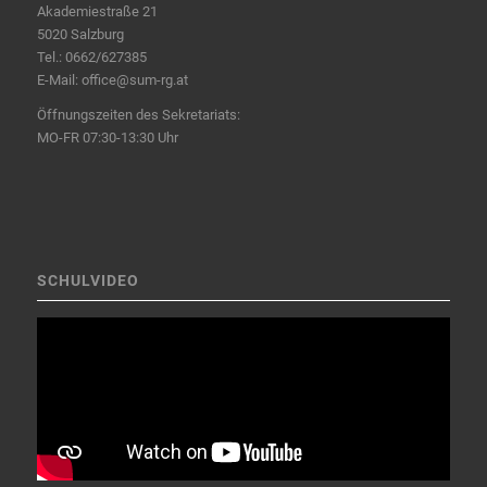
Akademiestraße 21
5020 Salzburg
Tel.:
0662/627385
E-Mail:
office@sum-rg.at
Öffnungszeiten des Sekretariats:
MO-FR 07:30-13:30 Uhr
SCHULVIDEO