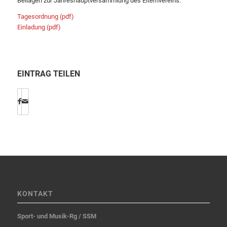
Beilagen zur Jahreshauptversammlung des Elternvereins:
Tagesordnung (pdf)
Einladung (pdf)
EINTRAG TEILEN
KONTAKT
Sport- und Musik-Rg / SSM