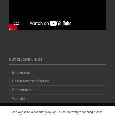
NÜTZLICHE LINKS
Impressum
Datenschutzerklärung
Sprechstunden
WebUntis
WLAN – Office 365 – Teams
Diese Webseite verwendet Cookies. Durch die weitere Nutzung
Diese Webseite verwendet Cookies. Durch die weitere Nutzung dieser
unserer Webseite stimmen Sie der Verwendung von Cookies zu.