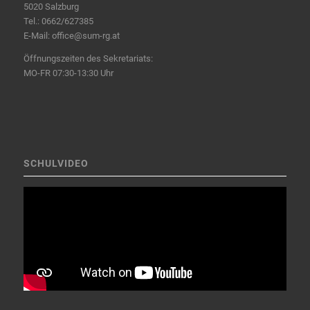
5020 Salzburg
Tel.:
0662/627385
E-Mail:
office@sum-rg.at
Öffnungszeiten des Sekretariats:
MO-FR 07:30-13:30 Uhr
SCHULVIDEO