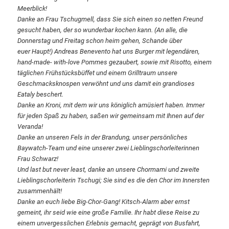
Meerblick!
Danke an Frau Tschugmell, dass Sie sich einen so netten Freund
gesucht haben, der so
wunderbar kochen kann. (An alle, die
Donnerstag und Freitag schon heim gehen, Schande über
euer Haupt!) Andreas Benevento hat uns Burger mit legendären,
hand-made- with-love Pommes
gezaubert, sowie mit Risotto, einem
täglichen Frühstücksbüffet und einem Grilltraum unsere
Geschmacksknospen verwöhnt und uns damit ein grandioses
Eataly beschert.
Danke an Kroni, mit dem wir uns königlich amüsiert haben. Immer
für jeden Spaß zu haben, saßen
wir gemeinsam mit Ihnen auf der
Veranda!
Danke an unseren Fels in der Brandung, unser persönliches
Baywatch-Team und eine unserer
zwei Lieblingschorleiterinnen
Frau Schwarz!
Und last but never least, danke an unsere Chormami und zweite
Lieblingschorleiterin Tschugi; Sie
sind es die den Chor im Innersten
zusammenhält!
Danke an euch liebe Big-Chor-Gang! Kitsch-Alarm aber ernst
gemeint, ihr seid wie eine große
Familie. Ihr habt diese Reise zu
einem unvergesslichen Erlebnis gemacht, geprägt von Busfahrt,