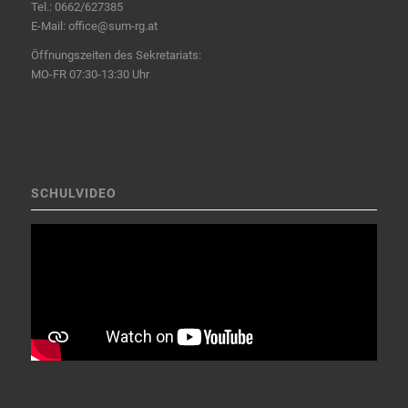
Tel.:
0662/627385
E-Mail:
office@sum-rg.at
Öffnungszeiten des Sekretariats:
MO-FR 07:30-13:30 Uhr
SCHULVIDEO