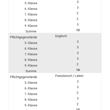
3
3
2
2
3
13
Englisch
3
3
3
3
2
14
Französisch / Latein
3
3
2
3
2
13