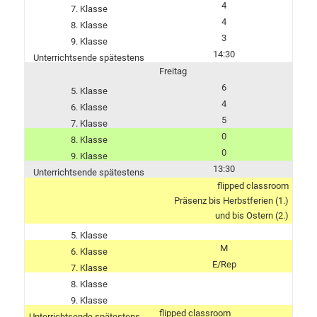
4
4
3
14:30
Freitag
6
4
5
0
0
13:30
flipped classroom
Präsenz bis Herbstferien (1.)
und bis Ostern (2.)
M
E/Rep
flipped classroom