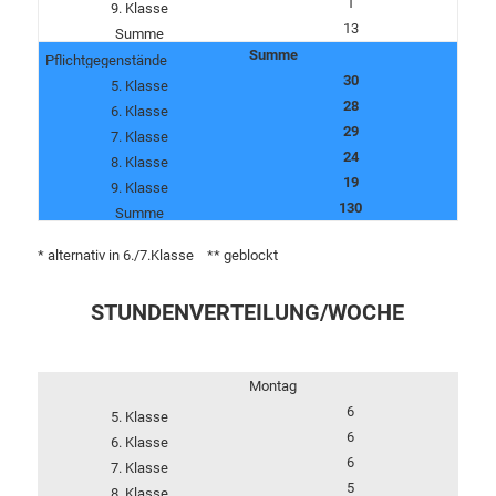
1
13
Summe
30
28
29
24
19
130
* alternativ in 6./7.Klasse ** geblockt
STUNDENVERTEILUNG/WOCHE
Montag
6
6
6
5