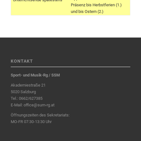
Präsenz bis Herbstferien (1.)
und bis Ostern (2.)
KONTAKT
Sport- und Musik-Rg / SSM
Akademiestraße 21
5020 Salzburg
Tel.:
0662/627385
E-Mail:
office@sum-rg.at
Öffnungszeiten des Sekretariats:
MO-FR 07:30-13:30 Uhr