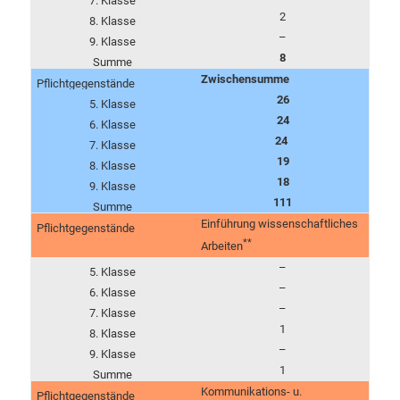
2
–
8
Zwischensumme
26
24
24
19
18
111
Einführung wissenschaftliches
**
Arbeiten
–
–
–
1
–
1
Kommunikations- u.