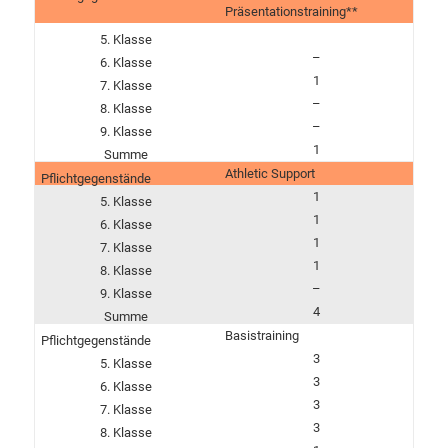
Präsentationstraining**
–
1
–
–
1
Athletic Support
1
1
1
1
–
4
Basistraining
3
3
3
3