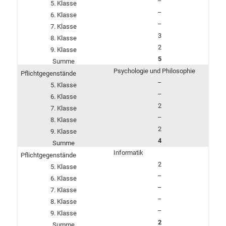
–
–
–
3
2
5
Psychologie und Philosophie
–
–
2
–
2
4
Informatik
2
–
–
–
–
2