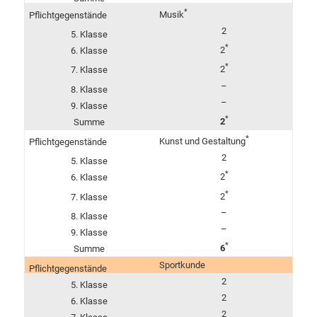
*
Musik
2
*
2
*
2
–
–
*
2
*
Kunst und Gestaltung
2
*
2
*
2
–
–
*
6
Sportkunde
2
2
2