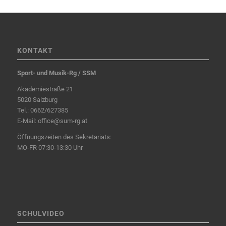
KONTAKT
Sport- und Musik-Rg / SSM
Akademiestraße 21
5020 Salzburg
Tel.:
0662/627385
E-Mail:
office@sum-rg.at
Öffnungszeiten des Sekretariats:
MO-FR 07:30-13:30 Uhr
SCHULVIDEO