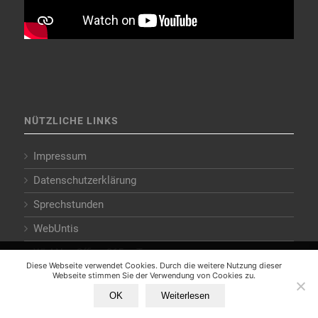
NÜTZLICHE LINKS
Impressum
Datenschutzerklärung
Sprechstunden
WebUntis
WLAN – Office 365 – Teams
Diese Webseite verwendet Cookies. Durch die weitere Nutzung
Diese Webseite verwendet Cookies. Durch die weitere Nutzung dieser
unserer Webseite stimmen Sie der Verwendung von Cookies zu.
Webseite stimmen Sie der Verwendung von Cookies zu.
OK
Weiterlesen
Alle Cookies zulassen
Einstellungen