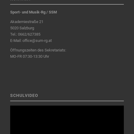
Sport- und Musik-Rg / SSM
Akademiestraße 21
5020 Salzburg
Tel.:
0662/627385
E-Mail:
office@sum-rg.at
Öffnungszeiten des Sekretariats:
MO-FR 07:30-13:30 Uhr
SCHULVIDEO