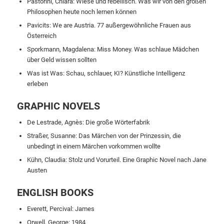
Pastorini, Chiara: Wiese und rebellisch. Was wir von den großen
Philosophen heute noch lernen können
Pavicits: We are Austria. 77 außergewöhnliche Frauen aus
Österreich
Sporkmann, Magdalena: Miss Money. Was schlaue Mädchen
über Geld wissen sollten
Was ist Was: Schau, schlauer, KI? Künstliche Intelligenz
erleben
GRAPHIC NOVELS
De Lestrade, Agnès: Die große Wörterfabrik
Straßer, Susanne: Das Märchen von der Prinzessin, die
unbedingt in einem Märchen vorkommen wollte
Kühn, Claudia: Stolz und Vorurteil. Eine Graphic Novel nach Jane
Austen
ENGLISH BOOKS
Everett, Percival: James
Orwell, George: 1984