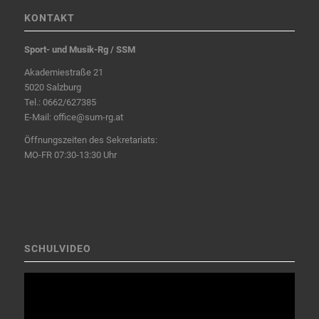
KONTAKT
Sport- und Musik-Rg / SSM
Akademiestraße 21
5020 Salzburg
Tel.:
0662/627385
E-Mail:
office@sum-rg.at
Öffnungszeiten des Sekretariats:
MO-FR 07:30-13:30 Uhr
SCHULVIDEO