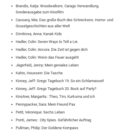
Brandis, Katja: Woodwalkers. Carags Verwandlung.
Sonderausgabe zum Kinofilm
Cassany, Mia: Das große Buch des Schreckens. Horror- und
Gruselgeschichten aus aller Welt
Dimitrova, Anna: Kanak Kids
Hadler, Colin: Seven Ways to Tell a Lie
Hadler, Colin: Ancora. Die Zeit ist gegen dich
Hadler, Colin: Wenn das Feuer ausgeht
Jägerfeld, Jenny: Mein geniales Leben
Kahin, Houssein: Die Tasche
Kinney, Jeff: Gregs Tagebuch 19. So ein Schlamassel!
Kinney, Jeff: Gregs Tagebuch 20. Bock auf Party?
Kinstner, Margarita : Theo, Tim, Kurkuma und ich
Pennypacker, Sara: Mein Freund Pax
Petit, Véronique: Sechs Leben
Ponti, James: City Spies. Gefährlicher Auftrag
Pullman, Philip: Der Goldene Kompass