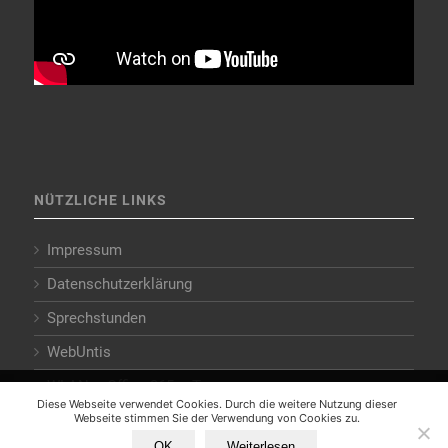
NÜTZLICHE LINKS
Impressum
Datenschutzerklärung
Sprechstunden
WebUntis
WLAN – Office 365 – Teams
Diese Webseite verwendet Cookies. Durch die weitere Nutzung
Diese Webseite verwendet Cookies. Durch die weitere Nutzung dieser
unserer Webseite stimmen Sie der Verwendung von Cookies zu.
Webseite stimmen Sie der Verwendung von Cookies zu.
OK
Weiterlesen
Alle Cookies zulassen
Einstellungen