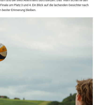
um und die SMS Altenmarkt durchsetzen. Das Team schaffte den
 Finale um Platz 3 und 4. Ein Blick auf die lachenden Gesichter nach
n bester Erinnerung bleiben.