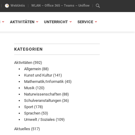
WebUntis
WLAN – Office 365 – Teams – Uniflow
N
AKTIVITÄTEN
UNTERRICHT
SERVICE
KATEGORIEN
Aktivitäten
(592)
Allgemein
(88)
Kunst und Kultur
(141)
Mathematik/Informatik
(45)
Musik
(120)
Naturwissenschaften
(88)
Schulveranstaltungen
(36)
Sport
(178)
Sprachen
(53)
Umwelt / Soziales
(109)
Aktuelles
(517)