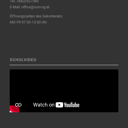
Tel.:
0662/627385
E-Mail:
office@sum-rg.at
Öffnungszeiten des Sekretariats:
MO-FR 07:30-13:30 Uhr
SCHULVIDEO