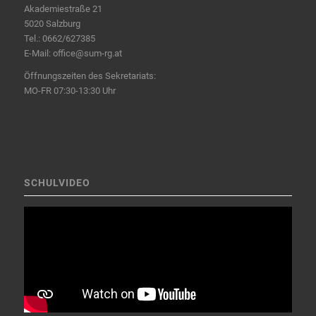
Akademiestraße 21
5020 Salzburg
Tel.:
0662/627385
E-Mail:
office@sum-rg.at
Öffnungszeiten des Sekretariats:
MO-FR 07:30-13:30 Uhr
SCHULVIDEO