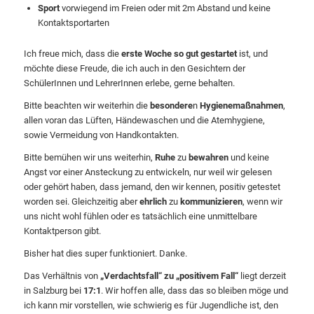
Sport
vorwiegend im Freien oder mit 2m Abstand und keine
Kontaktsportarten
Ich freue mich, dass die
erste Woche so gut gestartet
ist, und
möchte diese Freude, die ich auch in den Gesichtern der
SchülerInnen und LehrerInnen erlebe, gerne behalten.
Bitte beachten wir weiterhin die
besondere
n
Hygienemaßnahmen
,
allen voran das Lüften, Händewaschen und die Atemhygiene,
sowie Vermeidung von Handkontakten.
Bitte bemühen wir uns weiterhin,
Ruhe
zu
bewahren
und keine
Angst vor einer Ansteckung zu entwickeln, nur weil wir gelesen
oder gehört haben, dass jemand, den wir kennen, positiv getestet
worden sei. Gleichzeitig aber
ehrlich
zu
kommunizieren
, wenn wir
uns nicht wohl fühlen oder es tatsächlich eine unmittelbare
Kontaktperson gibt.
Bisher hat dies super funktioniert. Danke.
Das Verhältnis von
„Verdachtsfall“ zu „positivem Fall“
liegt derzeit
in Salzburg bei
17:1
. Wir hoffen alle, dass das so bleiben möge und
ich kann mir vorstellen, wie schwierig es für Jugendliche ist, den