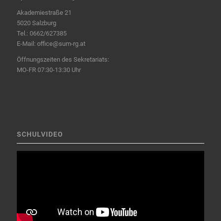
Akademiestraße 21
5020 Salzburg
Tel.:
0662/627385
E-Mail:
office@sum-rg.at
Öffnungszeiten des Sekretariats:
MO-FR 07:30-13:30 Uhr
SCHULVIDEO