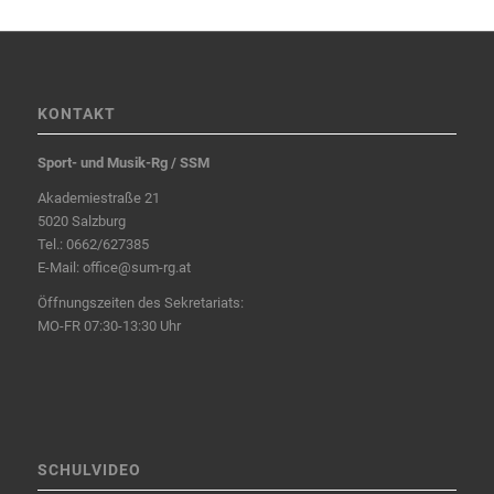
KONTAKT
Sport- und Musik-Rg / SSM
Akademiestraße 21
5020 Salzburg
Tel.:
0662/627385
E-Mail:
office@sum-rg.at
Öffnungszeiten des Sekretariats:
MO-FR 07:30-13:30 Uhr
SCHULVIDEO