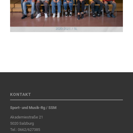
KONTAKT
Sport- und Musik-Rg / SSM
Akademiestraße 21
5020 Salzburg
Tel.:
0662/627385